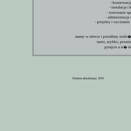
- konserwac
- instalacja 
- testowanie s
- administracja
- projekty i wycinanie
mamy w ofercie i potrafimy zrobi
tanio, szybko, pewni
pytajcie a si� d
Ostatnia aktualizacja: 2010