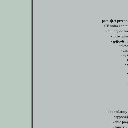
- pami�ci przeno
- CB radia i ant
- routery do 
- torby, p
- g�o�nik
- tele
- za
- sy
- 
-
-
- akumulatory
- wyposa�
- kable p
- tonery 