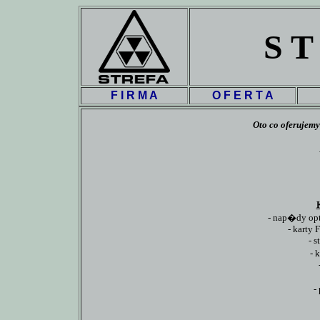
S T
F I R M A
O F E R T A
Oto co oferujemy 
- nap�dy op
- karty 
- s
- 
-