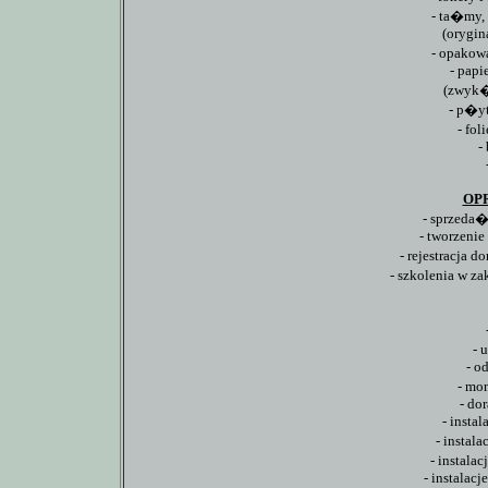
- ta�my, 
(orygin
- opakow
- papi
(zwyk�e
- p�yt
- fol
-
OP
- sprzeda
- tworzeni
- rejestracja
- szkolenia w z
- 
- o
- mo
- do
- insta
- instal
- instal
- instalacj